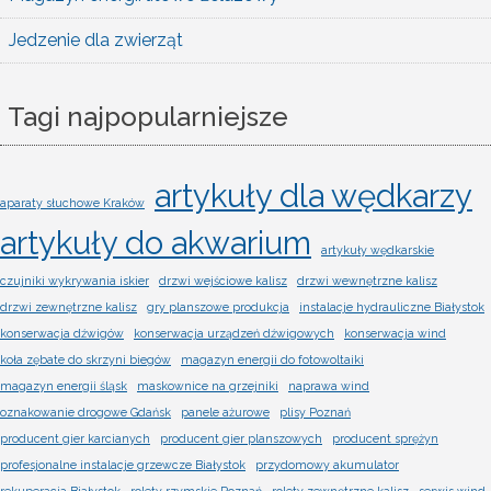
Jedzenie dla zwierząt
Tagi najpopularniejsze
artykuły dla wędkarzy
aparaty słuchowe Kraków
artykuły do akwarium
artykuły wędkarskie
czujniki wykrywania iskier
drzwi wejściowe kalisz
drzwi wewnętrzne kalisz
drzwi zewnętrzne kalisz
gry planszowe produkcja
instalacje hydrauliczne Białystok
konserwacja dźwigów
konserwacja urządzeń dźwigowych
konserwacja wind
koła zębate do skrzyni biegów
magazyn energii do fotowoltaiki
magazyn energii śląsk
maskownice na grzejniki
naprawa wind
oznakowanie drogowe Gdańsk
panele ażurowe
plisy Poznań
producent gier karcianych
producent gier planszowych
producent sprężyn
profesjonalne instalacje grzewcze Białystok
przydomowy akumulator