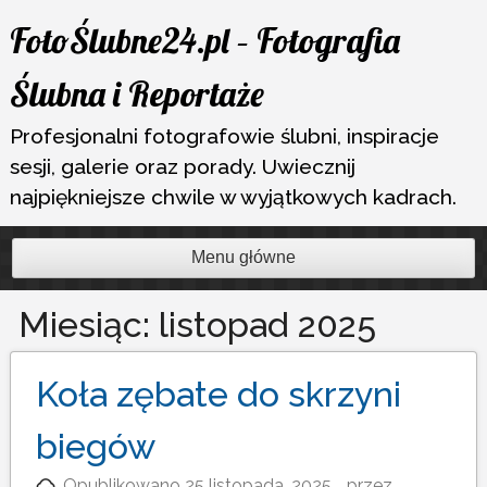
Przejdź
FotoŚlubne24.pl – Fotografia
do
treści
Ślubna i Reportaże
Profesjonalni fotografowie ślubni, inspiracje
sesji, galerie oraz porady. Uwiecznij
najpiękniejsze chwile w wyjątkowych kadrach.
Menu główne
Miesiąc:
listopad 2025
Koła zębate do skrzyni
biegów
Opublikowano
25 listopada, 2025
przez