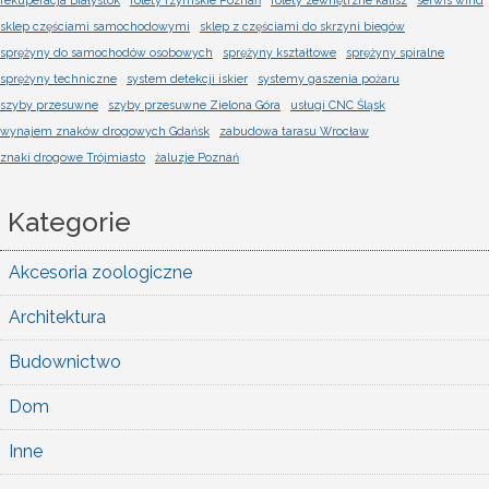
rekuperacja Białystok
rolety rzymskie Poznań
rolety zewnętrzne kalisz
serwis wind
sklep częściami samochodowymi
sklep z częściami do skrzyni biegów
sprężyny do samochodów osobowych
sprężyny kształtowe
sprężyny spiralne
sprężyny techniczne
system detekcji iskier
systemy gaszenia pożaru
szyby przesuwne
szyby przesuwne Zielona Góra
usługi CNC Śląsk
wynajem znaków drogowych Gdańsk
zabudowa tarasu Wrocław
znaki drogowe Trójmiasto
żaluzje Poznań
Kategorie
Akcesoria zoologiczne
Architektura
Budownictwo
Dom
Inne