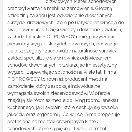
drzwiowych, klatek schodowych
oraz wytwarzanie mebli na zamówienie. Główną
dziedziną zakładu jest odświeżanie drewnianych
skrzydeł drzwiowych, które po upływie lat wracają do
swój dawny urok. Dzięki wiedzy i dokładnej działaniu,
zakład stolarski PIOTROWSCY umieją przywrócić
pierwotny wygląd skrzydeł drzwiowych, troszcząc
się o szczegóły i zachowując naturalność surowca.
Zakład specjalizuje się w również odświeżaniem
schodów drewnianych, przekazując im estetyczny
wygląd i zapewniając solidność na wiele lat. Firma
PIOTROWSCY to również producent mebli na
zamówienie, który zaspokaja indywidualne
wymagania swoich zleceniodawców. W ofercie
znajdują się również meble do living roomu, aneksu
kuchennego, jak i sypialni, które cechują się wysoką
jakością oraz ergonomią. Co więcej, firma proponuje
profesjonalne montaż drewnianych klatek
schodowych, które są piękną i trwałą element