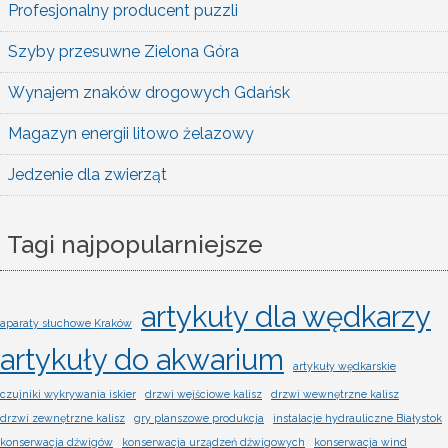
Profesjonalny producent puzzli
Szyby przesuwne Zielona Góra
Wynajem znaków drogowych Gdańsk
Magazyn energii litowo żelazowy
Jedzenie dla zwierząt
Tagi najpopularniejsze
artykuły dla wędkarzy
aparaty słuchowe Kraków
artykuły do akwarium
artykuły wędkarskie
czujniki wykrywania iskier
drzwi wejściowe kalisz
drzwi wewnętrzne kalisz
drzwi zewnętrzne kalisz
gry planszowe produkcja
instalacje hydrauliczne Białystok
konserwacja dźwigów
konserwacja urządzeń dźwigowych
konserwacja wind