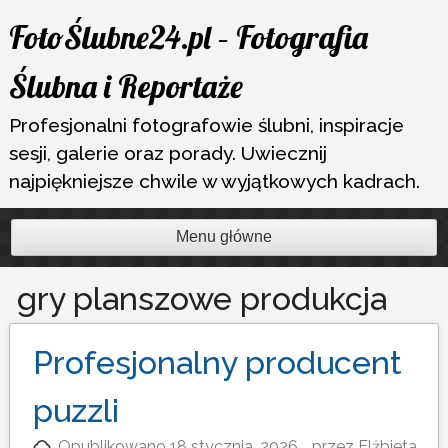
Przejdź
FotoŚlubne24.pl – Fotografia
do
treści
Ślubna i Reportaże
Profesjonalni fotografowie ślubni, inspiracje
sesji, galerie oraz porady. Uwiecznij
najpiękniejsze chwile w wyjątkowych kadrach.
Menu główne
gry planszowe produkcja
Profesjonalny producent
puzzli
Opublikowano
18 stycznia, 2026
przez
Elżbieta