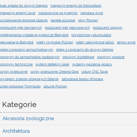
koła zębate do skrzyni biegów
magazyn energii do fotowoltaiki
magazyn energii śląsk
maskownice na grzejniki
naprawa wind
oznakowanie drogowe Gdańsk
panele ażurowe
plisy Poznań
producent gier karcianych
producent gier planszowych
producent sprężyn
profesjonalne instalacje grzewcze Białystok
przydomowy akumulator
rekuperacja Białystok
rolety rzymskie Poznań
rolety zewnętrzne kalisz
serwis wind
sklep częściami samochodowymi
sklep z częściami do skrzyni biegów
sprężyny do samochodów osobowych
sprężyny kształtowe
sprężyny spiralne
sprężyny techniczne
system detekcji iskier
systemy gaszenia pożaru
szyby przesuwne
szyby przesuwne Zielona Góra
usługi CNC Śląsk
wynajem znaków drogowych Gdańsk
zabudowa tarasu Wrocław
znaki drogowe Trójmiasto
żaluzje Poznań
Kategorie
Akcesoria zoologiczne
Architektura