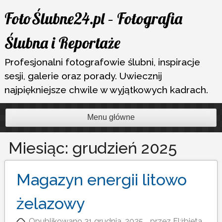
Przejdź
FotoŚlubne24.pl – Fotografia
do
treści
Ślubna i Reportaże
Profesjonalni fotografowie ślubni, inspiracje
sesji, galerie oraz porady. Uwiecznij
najpiękniejsze chwile w wyjątkowych kadrach.
Menu główne
Miesiąc:
grudzień 2025
Magazyn energii litowo
żelazowy
Opublikowano
31 grudnia, 2025
przez
Elżbieta