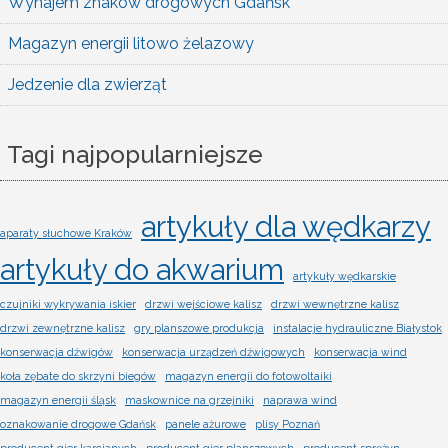
Wynajem znaków drogowych Gdańsk
Magazyn energii litowo żelazowy
Jedzenie dla zwierząt
Tagi najpopularniejsze
artykuły dla wędkarzy
aparaty słuchowe Kraków
artykuły do akwarium
artykuły wędkarskie
czujniki wykrywania iskier
drzwi wejściowe kalisz
drzwi wewnętrzne kalisz
drzwi zewnętrzne kalisz
gry planszowe produkcja
instalacje hydrauliczne Białystok
konserwacja dźwigów
konserwacja urządzeń dźwigowych
konserwacja wind
koła zębate do skrzyni biegów
magazyn energii do fotowoltaiki
magazyn energii śląsk
maskownice na grzejniki
naprawa wind
oznakowanie drogowe Gdańsk
panele ażurowe
plisy Poznań