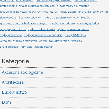
producent gier karcianych
producent gier planszowych
producent sprężyn
profesjonalne instalacje grzewcze Białystok
przydomowy akumulator
rekuperacja Białystok
rolety rzymskie Poznań
rolety zewnętrzne kalisz
serwis wind
sklep częściami samochodowymi
sklep z częściami do skrzyni biegów
sprężyny do samochodów osobowych
sprężyny kształtowe
sprężyny spiralne
sprężyny techniczne
system detekcji iskier
systemy gaszenia pożaru
szyby przesuwne
szyby przesuwne Zielona Góra
usługi CNC Śląsk
wynajem znaków drogowych Gdańsk
zabudowa tarasu Wrocław
znaki drogowe Trójmiasto
żaluzje Poznań
Kategorie
Akcesoria zoologiczne
Architektura
Budownictwo
Dom