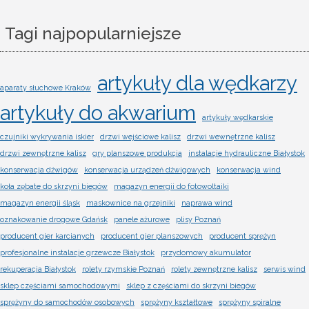
Tagi najpopularniejsze
artykuły dla wędkarzy
aparaty słuchowe Kraków
artykuły do akwarium
artykuły wędkarskie
czujniki wykrywania iskier
drzwi wejściowe kalisz
drzwi wewnętrzne kalisz
drzwi zewnętrzne kalisz
gry planszowe produkcja
instalacje hydrauliczne Białystok
konserwacja dźwigów
konserwacja urządzeń dźwigowych
konserwacja wind
koła zębate do skrzyni biegów
magazyn energii do fotowoltaiki
magazyn energii śląsk
maskownice na grzejniki
naprawa wind
oznakowanie drogowe Gdańsk
panele ażurowe
plisy Poznań
producent gier karcianych
producent gier planszowych
producent sprężyn
profesjonalne instalacje grzewcze Białystok
przydomowy akumulator
rekuperacja Białystok
rolety rzymskie Poznań
rolety zewnętrzne kalisz
serwis wind
sklep częściami samochodowymi
sklep z częściami do skrzyni biegów
sprężyny do samochodów osobowych
sprężyny kształtowe
sprężyny spiralne