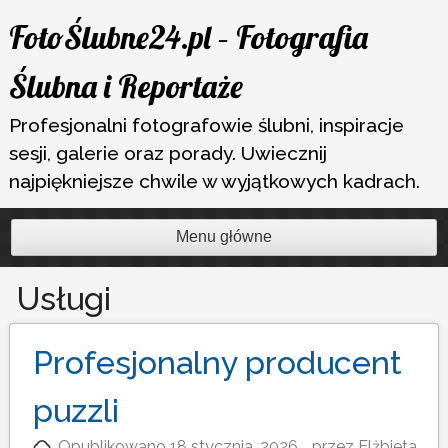
Przejdź
FotoŚlubne24.pl – Fotografia
do
treści
Ślubna i Reportaże
Profesjonalni fotografowie ślubni, inspiracje
sesji, galerie oraz porady. Uwiecznij
najpiękniejsze chwile w wyjątkowych kadrach.
Menu główne
Usługi
Profesjonalny producent
puzzli
Opublikowano
18 stycznia, 2026
przez
Elżbieta