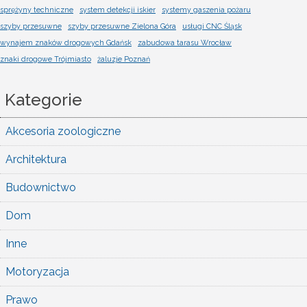
sprężyny techniczne
system detekcji iskier
systemy gaszenia pożaru
szyby przesuwne
szyby przesuwne Zielona Góra
usługi CNC Śląsk
wynajem znaków drogowych Gdańsk
zabudowa tarasu Wrocław
znaki drogowe Trójmiasto
żaluzje Poznań
Kategorie
Akcesoria zoologiczne
Architektura
Budownictwo
Dom
Inne
Motoryzacja
Prawo