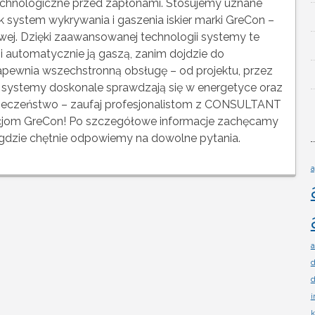
 technologiczne przed zapłonami. Stosujemy uznane
ak system wykrywania i gaszenia iskier marki GreCon –
wej. Dzięki zaawansowanej technologii systemy te
i automatycznie ją gaszą, zanim dojdzie do
ewnia wszechstronną obsługę – od projektu, przez
ze systemy doskonale sprawdzają się w energetyce oraz
zpieczeństwo – zaufaj profesjonalistom z CONSULTANT
alacjom GreCon! Po szczegółowe informacje zachęcamy
, gdzie chętnie odpowiemy na dowolne pytania.
a
a
d
d
i
k