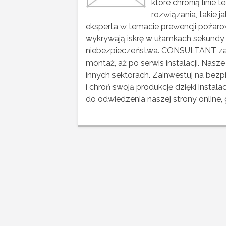
które chronią linie
rozwiązania, takie j
eksperta w temacie prewencji pożaro
wykrywają iskrę w ułamkach sekundy 
niebezpieczeństwa. CONSULTANT zap
montaż, aż po serwis instalacji. Nas
innych sektorach. Zainwestuj na be
i chroń swoją produkcję dzięki inst
do odwiedzenia naszej strony online