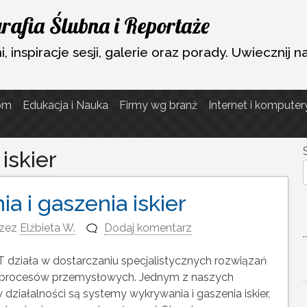
rafia Ślubna i Reportaże
, inspiracje sesji, galerie oraz porady. Uwiecznij n
om
Edukacja i Nauka
Firmy wg branż
Internet i komputer
iskier
 i gaszenia iskier
zez
Elżbieta W.
Dodaj komentarz
ziała w dostarczaniu specjalistycznych rozwiązań
y procesów przemysłowych. Jednym z naszych
ziałalności są systemy wykrywania i gaszenia iskier,