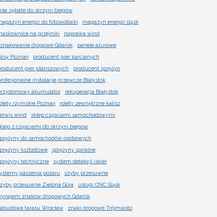
oła zębate do skrzyni biegów
agazyn energii do fotowoltaiki
magazyn energii śląsk
askownice na grzejniki
naprawa wind
znakowanie drogowe Gdańsk
panele ażurowe
lisy Poznań
producent gier karcianych
roducent gier planszowych
producent sprężyn
rofesjonalne instalacje grzewcze Białystok
rzydomowy akumulator
rekuperacja Białystok
olety rzymskie Poznań
rolety zewnętrzne kalisz
erwis wind
sklep częściami samochodowymi
klep z częściami do skrzyni biegów
prężyny do samochodów osobowych
prężyny kształtowe
sprężyny spiralne
prężyny techniczne
system detekcji iskier
ystemy gaszenia pożaru
szyby przesuwne
zyby przesuwne Zielona Góra
usługi CNC Śląsk
ynajem znaków drogowych Gdańsk
abudowa tarasu Wrocław
znaki drogowe Trójmiasto