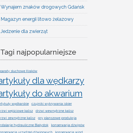
Wynajem znaków drogowych Gdańsk
Magazyn energii litowo żelazowy
Jedzenie dla zwierząt
Tagi najpopularniejsze
paraty słuchowe Kraków
artykuły dla wędkarzy
artykuły do akwarium
rtykuły wędkarskie
czujniki wykrywania iskier
rzwi wejściowe kalisz
drzwi wewnętrzne kalisz
rzwi zewnętrzne kalisz
gry planszowe produkcja
nstalacje hydrauliczne Białystok
konserwacja dźwigów
onserwacja urządzeń dźwigowych
konserwacja wind