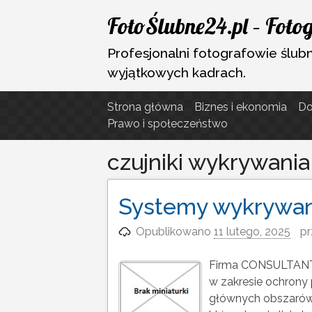
Przejdź
FotoŚlubne24.pl – Fotog
do
treści
Profesjonalni fotografowie ślubni
wyjątkowych kadrach.
Strona główna
Biznes i ekonomia
D
Prawo i społeczeństwo
czujniki wykrywania 
Systemy wykrywania
Opublikowano
11 lutego, 2025
pr
Firma CONSULTANT d
w zakresie ochron
głównych obszarów d