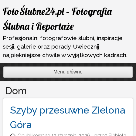
Przejdź
FotoŚlubne24.pl – Fotografia
do
treści
Ślubna i Reportaże
Profesjonalni fotografowie ślubni, inspiracje
sesji, galerie oraz porady. Uwiecznij
najpiękniejsze chwile w wyjątkowych kadrach.
Menu główne
Dom
Szyby przesuwne Zielona
Góra
Opublikowano
13 stycznia, 2026
przez
Elżbieta