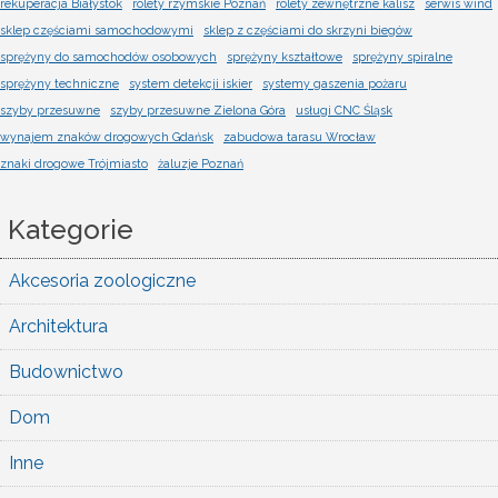
rekuperacja Białystok
rolety rzymskie Poznań
rolety zewnętrzne kalisz
serwis wind
sklep częściami samochodowymi
sklep z częściami do skrzyni biegów
sprężyny do samochodów osobowych
sprężyny kształtowe
sprężyny spiralne
sprężyny techniczne
system detekcji iskier
systemy gaszenia pożaru
szyby przesuwne
szyby przesuwne Zielona Góra
usługi CNC Śląsk
wynajem znaków drogowych Gdańsk
zabudowa tarasu Wrocław
znaki drogowe Trójmiasto
żaluzje Poznań
Kategorie
Akcesoria zoologiczne
Architektura
Budownictwo
Dom
Inne