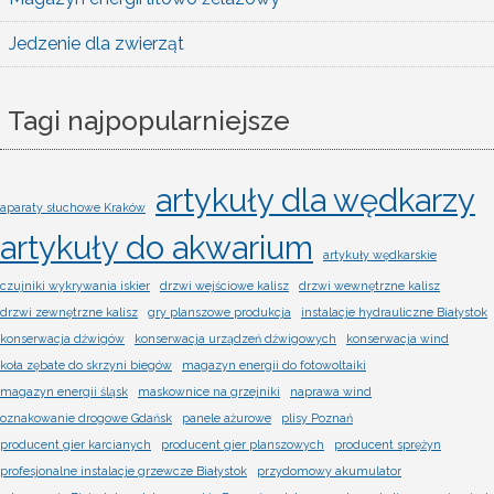
Jedzenie dla zwierząt
Tagi najpopularniejsze
artykuły dla wędkarzy
aparaty słuchowe Kraków
artykuły do akwarium
artykuły wędkarskie
czujniki wykrywania iskier
drzwi wejściowe kalisz
drzwi wewnętrzne kalisz
drzwi zewnętrzne kalisz
gry planszowe produkcja
instalacje hydrauliczne Białystok
konserwacja dźwigów
konserwacja urządzeń dźwigowych
konserwacja wind
koła zębate do skrzyni biegów
magazyn energii do fotowoltaiki
magazyn energii śląsk
maskownice na grzejniki
naprawa wind
oznakowanie drogowe Gdańsk
panele ażurowe
plisy Poznań
producent gier karcianych
producent gier planszowych
producent sprężyn
profesjonalne instalacje grzewcze Białystok
przydomowy akumulator