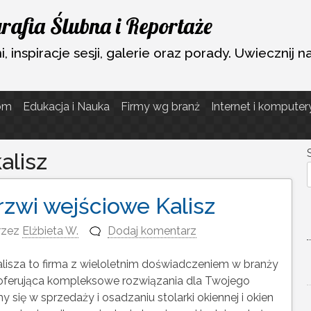
rafia Ślubna i Reportaże
, inspiracje sesji, galerie oraz porady. Uwiecznij n
om
Edukacja i Nauka
Firmy wg branż
Internet i komputer
alisz
rzwi wejściowe Kalisz
rzez
Elżbieta W.
Dodaj komentarz
lisza to firma z wieloletnim doświadczeniem w branży
 oferująca kompleksowe rozwiązania dla Twojego
 się w sprzedaży i osadzaniu stolarki okiennej i okien