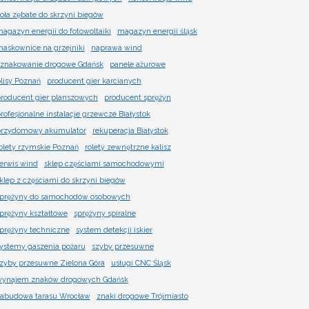
oła zębate do skrzyni biegów
agazyn energii do fotowoltaiki
magazyn energii śląsk
askownice na grzejniki
naprawa wind
znakowanie drogowe Gdańsk
panele ażurowe
lisy Poznań
producent gier karcianych
roducent gier planszowych
producent sprężyn
rofesjonalne instalacje grzewcze Białystok
rzydomowy akumulator
rekuperacja Białystok
olety rzymskie Poznań
rolety zewnętrzne kalisz
erwis wind
sklep częściami samochodowymi
klep z częściami do skrzyni biegów
prężyny do samochodów osobowych
prężyny kształtowe
sprężyny spiralne
prężyny techniczne
system detekcji iskier
ystemy gaszenia pożaru
szyby przesuwne
zyby przesuwne Zielona Góra
usługi CNC Śląsk
ynajem znaków drogowych Gdańsk
abudowa tarasu Wrocław
znaki drogowe Trójmiasto