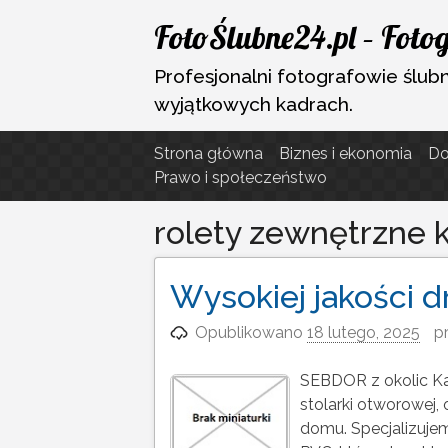
Przejdź
FotoŚlubne24.pl – Fotog
do
treści
Profesjonalni fotografowie ślubni
wyjątkowych kadrach.
Strona główna
Biznes i ekonomia
D
Prawo i społeczeństwo
rolety zewnętrzne k
Wysokiej jakości d
Opublikowano
18 lutego, 2025
p
SEBDOR z okolic Ka
stolarki otworowej,
domu. Specjalizujemy