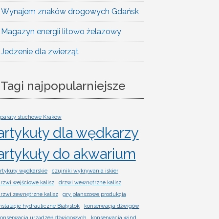
Wynajem znaków drogowych Gdańsk
Magazyn energii litowo żelazowy
Jedzenie dla zwierząt
Tagi najpopularniejsze
paraty słuchowe Kraków
artykuły dla wędkarzy
artykuły do akwarium
rtykuły wędkarskie
czujniki wykrywania iskier
rzwi wejściowe kalisz
drzwi wewnętrzne kalisz
rzwi zewnętrzne kalisz
gry planszowe produkcja
nstalacje hydrauliczne Białystok
konserwacja dźwigów
onserwacja urządzeń dźwigowych
konserwacja wind