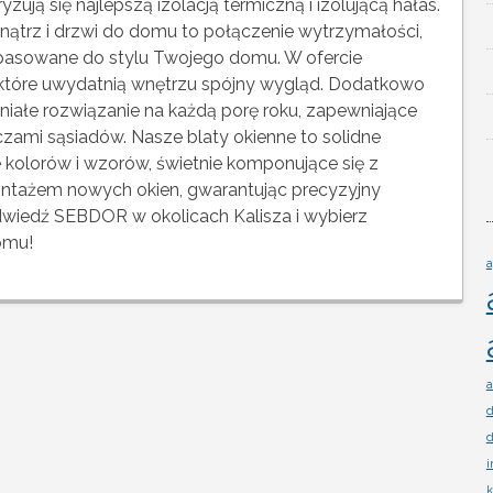
yzują się najlepszą izolacją termiczną i izolującą hałas.
nątrz i drzwi do domu to połączenie wytrzymałości,
dopasowane do stylu Twojego domu. W ofercie
 które uwydatnią wnętrzu spójny wygląd. Dodatkowo
iałe rozwiązanie na każdą porę roku, zapewniające
czami sąsiadów. Nasze blaty okienne to solidne
 kolorów i wzorów, świetnie komponujące się z
ontażem nowych okien, gwarantując precyzyjny
Odwiedź SEBDOR w okolicach Kalisza i wybierz
omu!
a
a
d
d
i
k