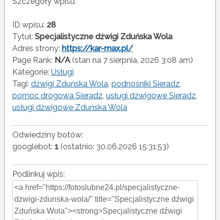
Szczegóły wpisu:
ID wpisu:
28
Tytuł:
Specjalistyczne dźwigi Zduńska Wola
Adres strony:
https://kar-max.pl/
Page Rank:
N/A
(stan na 7 sierpnia, 2026 3:08 am)
Kategorie:
Usługi
Tagi:
dźwigi Zduńska Wola
,
podnośniki Sieradz
,
pomoc drogowa Sieradz
,
usługi dźwigowe Sieradz
,
usługi dźwigowe Zduńska Wola
Odwiedziny botów:
googlebot:
1
(ostatnio: 30.06.2026 15:31:53)
Podlinkuj wpis: