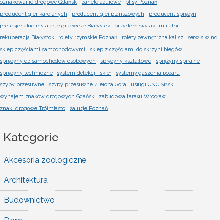
oznakowanie drogowe Gdańsk
panele ażurowe
plisy Poznań
producent gier karcianych
producent gier planszowych
producent sprężyn
profesjonalne instalacje grzewcze Białystok
przydomowy akumulator
rekuperacja Białystok
rolety rzymskie Poznań
rolety zewnętrzne kalisz
serwis wind
sklep częściami samochodowymi
sklep z częściami do skrzyni biegów
sprężyny do samochodów osobowych
sprężyny kształtowe
sprężyny spiralne
sprężyny techniczne
system detekcji iskier
systemy gaszenia pożaru
szyby przesuwne
szyby przesuwne Zielona Góra
usługi CNC Śląsk
wynajem znaków drogowych Gdańsk
zabudowa tarasu Wrocław
znaki drogowe Trójmiasto
żaluzje Poznań
Kategorie
Akcesoria zoologiczne
Architektura
Budownictwo