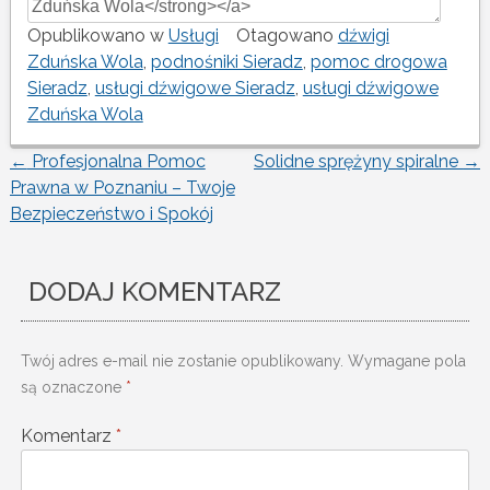
Opublikowano w
Usługi
Otagowano
dźwigi
Zduńska Wola
,
podnośniki Sieradz
,
pomoc drogowa
Sieradz
,
usługi dźwigowe Sieradz
,
usługi dźwigowe
Zduńska Wola
←
Profesjonalna Pomoc
Solidne sprężyny spiralne
→
Nawigacja
Prawna w Poznaniu – Twoje
Bezpieczeństwo i Spokój
wpisu
DODAJ KOMENTARZ
Twój adres e-mail nie zostanie opublikowany.
Wymagane pola
są oznaczone
*
Komentarz
*