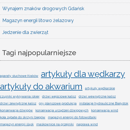
Wynajem znaków drogowych Gdańsk
Magazyn energii litowo żelazowy
Jedzenie dla zwierząt
Tagi najpopularniejsze
artykuły dla wędkarzy
aparaty słuchowe Kraków
artykuły do akwarium
artykuły wędkarskie
czujniki wykrywania iskier
drzwi wejściowe kalisz
drzwi wewnętrzne kalisz
drzwi zewnętrzne kalisz
gry planszowe produkcja
instalacje hydrauliczne Białystok
konserwacja dźwigów
konserwacja urządzeń dźwigowych
konserwacja wind
koła zębate do skrzyni biegów
magazyn energii do fotowoltaiki
magazyn energii śląsk
maskownice na grzejniki
naprawa wind