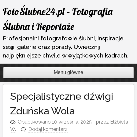
Przejdź
FotoŚlubne24.pl – Fotografia
do
treści
Ślubna i Reportaże
Profesjonalni fotografowie ślubni, inspiracje
sesji, galerie oraz porady. Uwiecznij
najpiękniejsze chwile w wyjątkowych kadrach.
Menu główne
Specjalistyczne dźwigi
Zduńska Wola
Opublikowano
10 września, 2025
przez
Elżbieta
W.
Dodaj komentarz