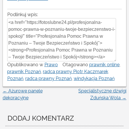
Podlinkuj wpis:
Opublikowano w
Prawo
Otagowano
prawnik online
,
prawnik Poznań
,
radca prawny Piotr Kaczmarek
Poznań
,
radca prawny Poznań
,
windykacja Poznań
←
Ażurowe panele
Specjalistyczne dźwigi
Nawigacja
dekoracyjne
Zduńska Wola
→
wpisu
DODAJ KOMENTARZ