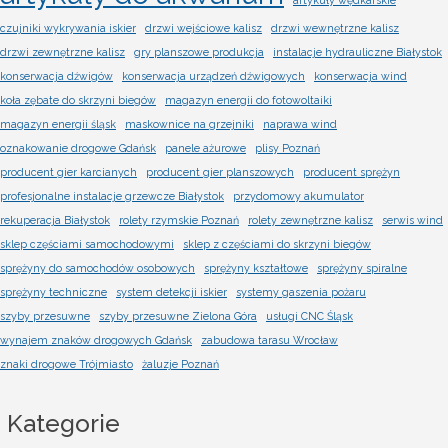
czujniki wykrywania iskier
drzwi wejściowe kalisz
drzwi wewnętrzne kalisz
drzwi zewnętrzne kalisz
gry planszowe produkcja
instalacje hydrauliczne Białystok
konserwacja dźwigów
konserwacja urządzeń dźwigowych
konserwacja wind
koła zębate do skrzyni biegów
magazyn energii do fotowoltaiki
magazyn energii śląsk
maskownice na grzejniki
naprawa wind
oznakowanie drogowe Gdańsk
panele ażurowe
plisy Poznań
producent gier karcianych
producent gier planszowych
producent sprężyn
profesjonalne instalacje grzewcze Białystok
przydomowy akumulator
rekuperacja Białystok
rolety rzymskie Poznań
rolety zewnętrzne kalisz
serwis wind
sklep częściami samochodowymi
sklep z częściami do skrzyni biegów
sprężyny do samochodów osobowych
sprężyny kształtowe
sprężyny spiralne
sprężyny techniczne
system detekcji iskier
systemy gaszenia pożaru
szyby przesuwne
szyby przesuwne Zielona Góra
usługi CNC Śląsk
wynajem znaków drogowych Gdańsk
zabudowa tarasu Wrocław
znaki drogowe Trójmiasto
żaluzje Poznań
Kategorie